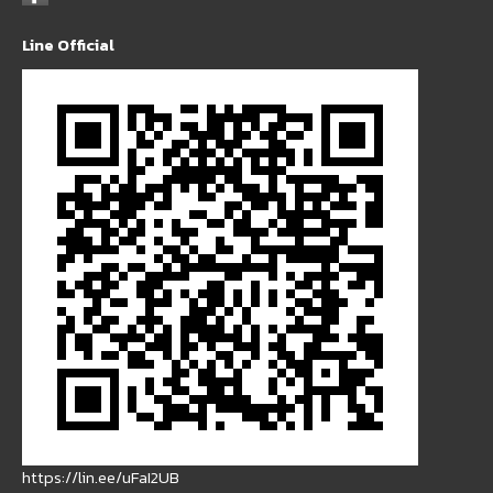
Line Official
https://lin.ee/uFaI2UB