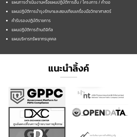
แผนการดำเนินงานหรือแผนปฏิบัติการอื่น / โครงการ / คำขอ
แผนปฏิบัติการบำรุงรักษาและสอบเทียบเครื่องมือวิทยาศาสตร์
คำรับรองปฏิบัติราชการ
แผนปฏิบัติการด้านดิจิทัล
แผนบริหารทรัพยากรบุคคล
แนะนำลิ้งค์