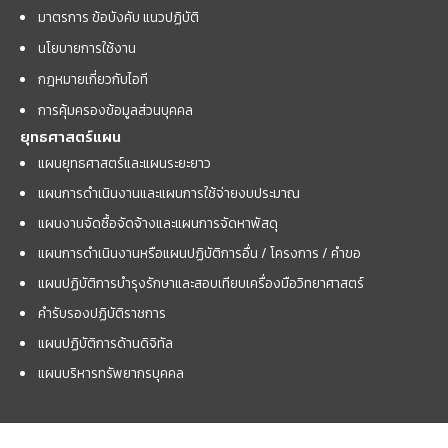
มาตรการ ข้อบังคับ แนวปฏิบัติ
นโยบายการใช้งาน
กฎหมายเกี่ยวกับไอที
การคุ้มครองข้อมูลส่วนบุคคล
ยุทธศาสตร์แผน
แผนยุทธศาสตร์และแผนระยะยาว
แผนการดำเนินงานและแผนการใช้จ่ายงบประมาณ
แผนงานจัดซื้อจัดจ้างและแผนการจัดหาพัสดุ
แผนการดำเนินงานหรือแผนปฏิบัติการอื่น / โครงการ / คำขอ
แผนปฏิบัติการบำรุงรักษาและสอบเทียบเครื่องมือวิทยาศาสตร์
คำรับรองปฏิบัติราชการ
แผนปฏิบัติการด้านดิจิทัล
แผนบริหารทรัพยากรบุคคล