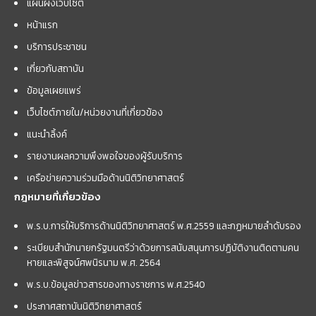
แผนผังเว็บไซต์
หน้าแรก
บริการประชาชน
เกี่ยวกับสถาบัน
ข้อมูลเผยแพร่
เว็บไซต์ภายใน/หน่วยงานที่เกี่ยวข้อง
แนะนำลิ้งค์
รายงานผลความพึงพอใจของผู้รับบริการ
เครือข่ายความร่วมมือด้านนิติวิทยาศาสตร์
กฎหมายที่เกี่ยวข้อง
พ.ร.บ.การให้บริการด้านนิติวิทยาศาสตร์ พ.ศ.2559 และกฏหมายลำดับรอง
ระเบียบสำนักนายกรัฐมนตรีว่าด้วยการสนับสนุนการปฏิบัติงานติดตามคน
หายและพิสูจน์ศพนิรนาม พ.ศ. 2564
พ.ร.บ.ข้อมูลข่าวสารของทางราชการ พ.ศ.2540
ประกาศสถาบันนิติวิทยาศาสตร์