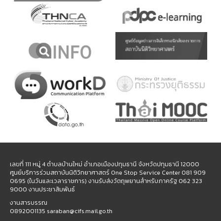
เลขที่ 111 หมู่ 4 ตำบลบ้านใหม่ อำเภอเมืองปทุมธานี จังหวัดปทุมธานี 12000
ศูนย์บริการร่วมสถาบันนิติวิทยาศาสตร์ One Stop Service Center 081 909
0695 (ในวันและเวลาราชการ) งานรับส่งวัตถุพยานสำหรับภาครัฐ 062 323
9000 งานประชาสัมพันธ์
งานสารบรรณ
0892001135 saraban@cifs.mail.go.th