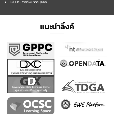
แผนบริหารทรัพยากรบุคคล
แนะนำลิ้งค์