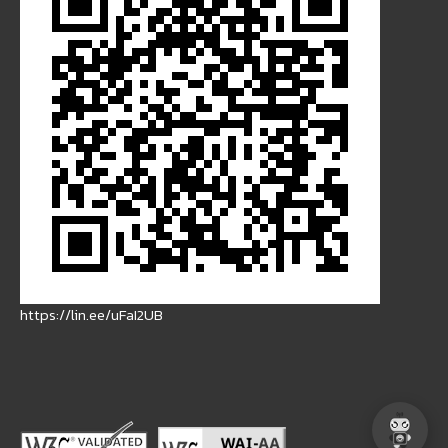
https://lin.ee/uFaI2UB