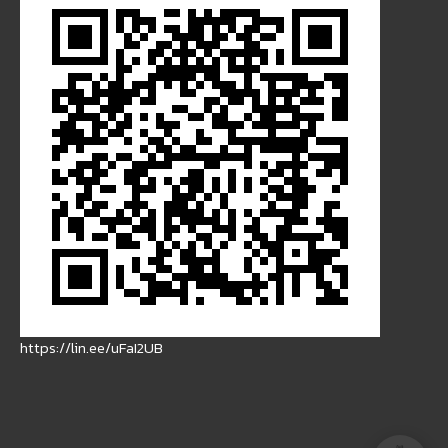
https://lin.ee/uFaI2UB