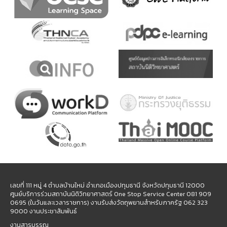
เลขที่ 111 หมู่ 4 ตำบลบ้านใหม่ อำเภอเมืองปทุมธานี จังหวัดปทุมธานี 12000
ศูนย์บริการร่วมสถาบันนิติวิทยาศาสตร์ One Stop Service Center 081 909
0695 (ในวันและเวลาราชการ) งานรับส่งวัตถุพยานสำหรับภาครัฐ 062 323
9000 งานประชาสัมพันธ์
งานสารบรรณ