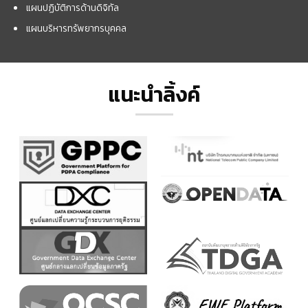
แผนปฏิบัติการด้านดิจิทัล
แผนบริหารทรัพยากรบุคคล
แนะนำลิ้งค์