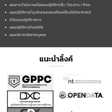
แผนการดำเนินงานหรือแผนปฏิบัติการอื่น / โครงการ / คำขอ
แผนปฏิบัติการบำรุงรักษาและสอบเทียบเครื่องมือวิทยาศาสตร์
คำรับรองปฏิบัติราชการ
แผนปฏิบัติการด้านดิจิทัล
แผนบริหารทรัพยากรบุคคล
แนะนำลิ้งค์