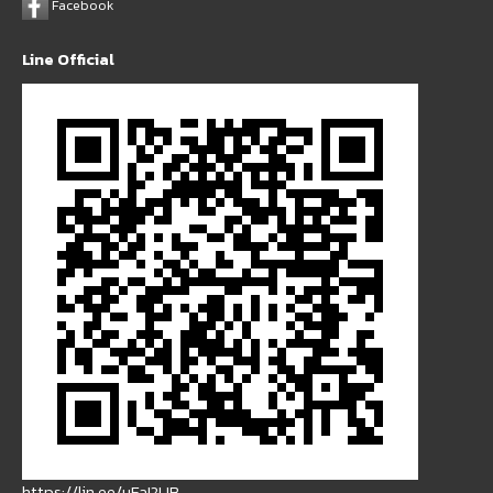
Facebook
Line Official
https://lin.ee/uFaI2UB