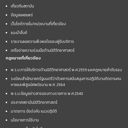
เกี่ยวกับสถาบัน
ข้อมูลเผยแพร่
เว็บไซต์ภายใน/หน่วยงานที่เกี่ยวข้อง
แนะนำลิ้งค์
รายงานผลความพึงพอใจของผู้รับบริการ
เครือข่ายความร่วมมือด้านนิติวิทยาศาสตร์
กฎหมายที่เกี่ยวข้อง
พ.ร.บ.การให้บริการด้านนิติวิทยาศาสตร์ พ.ศ.2559 และกฏหมายลำดับรอง
ระเบียบสำนักนายกรัฐมนตรีว่าด้วยการสนับสนุนการปฏิบัติงานติดตามคน
หายและพิสูจน์ศพนิรนาม พ.ศ. 2564
พ.ร.บ.ข้อมูลข่าวสารของทางราชการ พ.ศ.2540
ประกาศสถาบันนิติวิทยาศาสตร์
มาตรการ ข้อบังคับ แนวปฏิบัติ
นโยบายการใช้งาน