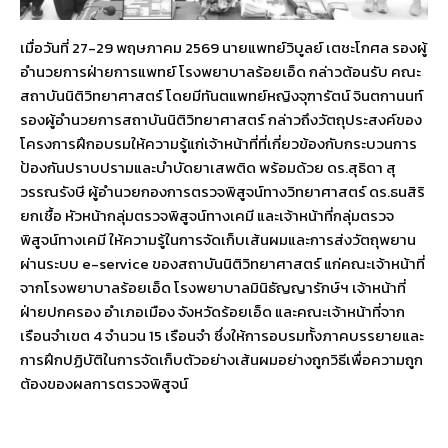
เมื่อวันที่ 27-29 พฤษภาคม 2569 นายแพทย์วิบูลย์ เตชะโกศล รองผู้
อำนวยการฝ่ายการแพทย์ โรงพยาบาลร้อยเอ็ด กล่าวต้อนรับ คณะ
สถาบันนิติวิทยาศาสตร์ โดยมีทันตแพทย์หญิงจุฑารัตน์ จินตกานนท์
รองผู้อํานวยการสถาบันนิติวิทยาศาสตร์ กล่าวถึงวัตถุประสงค์ของ
โครงการฝึกอบรมให้ความรู้แก่เจ้าหน้าที่ที่เกี่ยวข้องกับกระบวนการ
ป้องกันปราบปรามและบำบัดยาเสพติด พร้อมด้วย ดร.สุธิดา สุ
วรรณรังษี ผู้อํานวยกองการตรวจพิสูจน์ทางวิทยาศาสตร์ ดร.ธนสิริ
ยกเชื้อ หัวหน้ากลุ่มตรวจพิสูจน์ทางเคมี และเจ้าหน้าที่กลุ่มตรวจ
พิสูจน์ทางเคมี ให้ความรู้ในการจัดเก็บเส้นผมและการส่งวัตถุพยาน
ผ่านระบบ e-service ของสถาบันนิติวิทยาศาสตร์ แก่คณะเจ้าหน้าที่
จากโรงพยาบาลร้อยเอ็ด โรงพยาบาลมินิธัญญารักษ์ฯ เจ้าหน้าที่
ฝ่ายปกครอง อำเภอเมือง จังหวัดร้อยเอ็ด และคณะเจ้าหน้าที่จาก
เรือนจําเขต 4 จํานวน 15 เรือนจํา ซึ่งให้การอบรมทั้งภาคบรรยายและ
การฝึกปฏิบัติในการจัดเก็บตัวอย่างเส้นผมอย่างถูกวิธีเพื่อความถูก
ต้องของผลการตรวจพิสูจน์