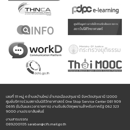
เลขที่ 111 หมู่ 4 ตำบลบ้านใหม่ อำเภอเมืองปทุมธานี จังหวัดปทุมธานี 12000
ศูนย์บริการร่วมสถาบันนิติวิทยาศาสตร์ One Stop Service Center 081 909
0695 (ในวันและเวลาราชการ) งานรับส่งวัตถุพยานสำหรับภาครัฐ 062 323
9000 งานประชาสัมพันธ์
งานสารบรรณ
0892001135 saraban@cifs.mail.go.th