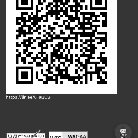
https://lin.ee/uFaI2UB