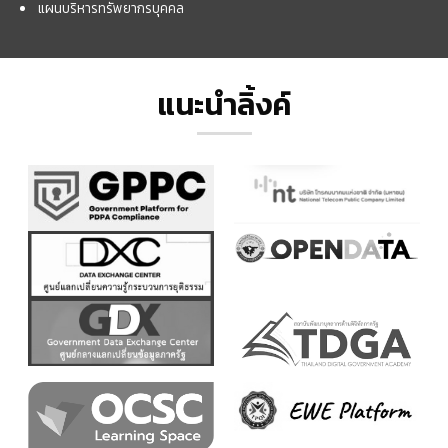
แผนบริหารทรัพยากรบุคคล
แนะนำลิ้งค์