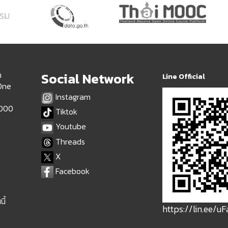
ด
Social Network
Line Official
 One
Instagram
9000
Tiktok
Youtube
Threads
X
Facebook
ี้
https://lin.ee/u