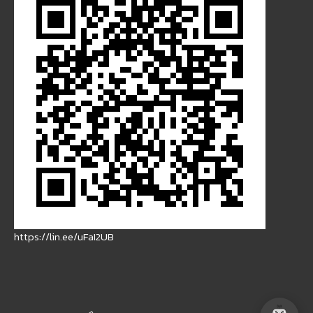
https://lin.ee/uFaI2UB