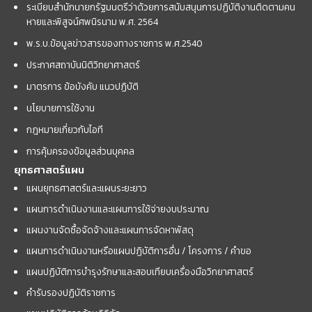
ระเบียบสำนักนายกรัฐมนตรีว่าด้วยการสนับสนุนการปฏิบัติงานติดตามคน
หายและพิสูจน์ศพนิรนาม พ.ศ. 2564
พ.ร.บ.ข้อมูลข่าวสารของทางราชการ พ.ศ.2540
ประกาศสถาบันนิติวิทยาศาสตร์
มาตรการ ข้อบังคับ แนวปฏิบัติ
นโยบายการใช้งาน
กฎหมายเกี่ยวกับไอที
การคุ้มครองข้อมูลส่วนบุคคล
ยุทธศาสตร์แผน
แผนยุทธศาสตร์และแผนระยะยาว
แผนการดำเนินงานและแผนการใช้จ่ายงบประมาณ
แผนงานจัดซื้อจัดจ้างและแผนการจัดหาพัสดุ
แผนการดำเนินงานหรือแผนปฏิบัติการอื่น / โครงการ / คำขอ
แผนปฏิบัติการบำรุงรักษาและสอบเทียบเครื่องมือวิทยาศาสตร์
คำรับรองปฏิบัติราชการ