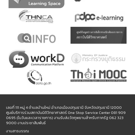
เลขที่ 111 หมู่ 4 ตำบลบ้านใหม่ อำเภอเมืองปทุมธานี จังหวัดปทุมธานี 12000
ศูนย์บริการร่วมสถาบันนิติวิทยาศาสตร์ One Stop Service Center 081 909
0695 (ในวันและเวลาราชการ) งานรับส่งวัตถุพยานสำหรับภาครัฐ 062 323
9000 งานประชาสัมพันธ์
งานสารบรรณ