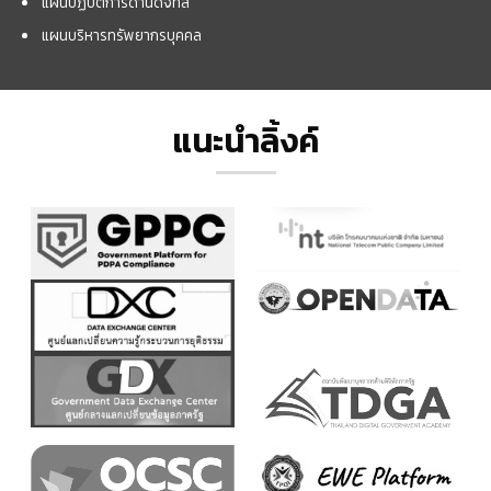
แผนปฏิบัติการด้านดิจิทัล
แผนบริหารทรัพยากรบุคคล
แนะนำลิ้งค์