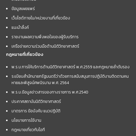
ข้อมูลเผยแพร่
เว็บไซต์ภายใน/หน่วยงานที่เกี่ยวข้อง
แนะนำลิ้งค์
รายงานผลความพึงพอใจของผู้รับบริการ
เครือข่ายความร่วมมือด้านนิติวิทยาศาสตร์
กฎหมายที่เกี่ยวข้อง
พ.ร.บ.การให้บริการด้านนิติวิทยาศาสตร์ พ.ศ.2559 และกฏหมายลำดับรอง
ระเบียบสำนักนายกรัฐมนตรีว่าด้วยการสนับสนุนการปฏิบัติงานติดตามคน
หายและพิสูจน์ศพนิรนาม พ.ศ. 2564
พ.ร.บ.ข้อมูลข่าวสารของทางราชการ พ.ศ.2540
ประกาศสถาบันนิติวิทยาศาสตร์
มาตรการ ข้อบังคับ แนวปฏิบัติ
นโยบายการใช้งาน
กฎหมายเกี่ยวกับไอที