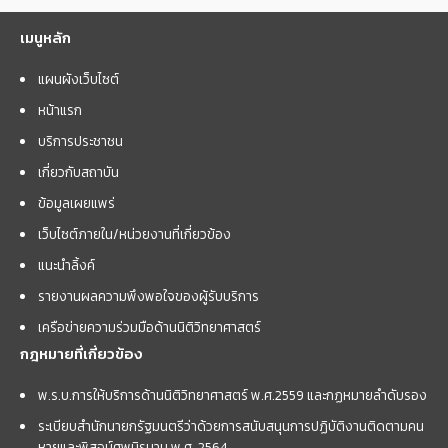
เมนูหลัก
แผนผังเว็บไซต์
หน้าแรก
บริการประชาชน
เกี่ยวกับสถาบัน
ข้อมูลเผยแพร่
เว็บไซต์ภายใน/หน่วยงานที่เกี่ยวข้อง
แนะนำลิ้งค์
รายงานผลความพึงพอใจของผู้รับบริการ
เครือข่ายความร่วมมือด้านนิติวิทยาศาสตร์
กฎหมายที่เกี่ยวข้อง
พ.ร.บ.การให้บริการด้านนิติวิทยาศาสตร์ พ.ศ.2559 และกฏหมายลำดับรอง
ระเบียบสำนักนายกรัฐมนตรีว่าด้วยการสนับสนุนการปฏิบัติงานติดตามคน
หายและพิสูจน์ศพนิรนาม พ.ศ. 2564