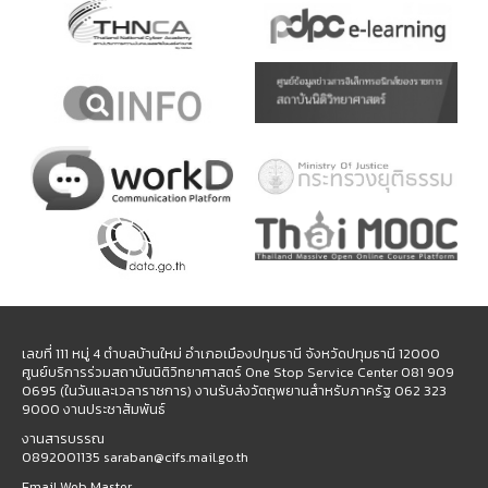
เลขที่ 111 หมู่ 4 ตำบลบ้านใหม่ อำเภอเมืองปทุมธานี จังหวัดปทุมธานี 12000
ศูนย์บริการร่วมสถาบันนิติวิทยาศาสตร์ One Stop Service Center 081 909
0695 (ในวันและเวลาราชการ) งานรับส่งวัตถุพยานสำหรับภาครัฐ 062 323
9000 งานประชาสัมพันธ์
งานสารบรรณ
0892001135 saraban@cifs.mail.go.th
Email Web Master