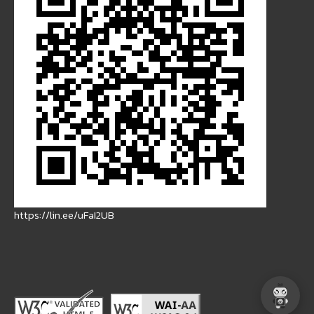
https://lin.ee/uFaI2UB