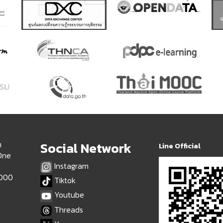
ด
Social Network
Line Official
 One
Instagram
9000
Tiktok
Youtube
Threads