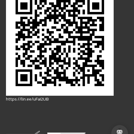
https://lin.ee/uFaI2UB