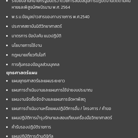
ระเบียบสำนักนายกรัฐมนตรีว่าด้วยการสนับสนุนการปฏิบัติงานติดตามคน
หายและพิสูจน์ศพนิรนาม พ.ศ. 2564
พ.ร.บ.ข้อมูลข่าวสารของทางราชการ พ.ศ.2540
ประกาศสถาบันนิติวิทยาศาสตร์
มาตรการ ข้อบังคับ แนวปฏิบัติ
นโยบายการใช้งาน
กฎหมายเกี่ยวกับไอที
การคุ้มครองข้อมูลส่วนบุคคล
ยุทธศาสตร์แผน
แผนยุทธศาสตร์และแผนระยะยาว
แผนการดำเนินงานและแผนการใช้จ่ายงบประมาณ
แผนงานจัดซื้อจัดจ้างและแผนการจัดหาพัสดุ
แผนการดำเนินงานหรือแผนปฏิบัติการอื่น / โครงการ / คำขอ
แผนปฏิบัติการบำรุงรักษาและสอบเทียบเครื่องมือวิทยาศาสตร์
คำรับรองปฏิบัติราชการ
แผนปฏิบัติการด้านดิจิทัล