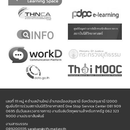
เลขที่ 111 หมู่ 4 ตำบลบ้านใหม่ อำเภอเมืองปทุมธานี จังหวัดปทุมธานี 12000
ศูนย์บริการร่วมสถาบันนิติวิทยาศาสตร์ One Stop Service Center 081 909
0695 (ในวันและเวลาราชการ) งานรับส่งวัตถุพยานสำหรับภาครัฐ 062 323
9000 งานประชาสัมพันธ์
งานสารบรรณ
0892001135 saraban@cifs.mail.go.th