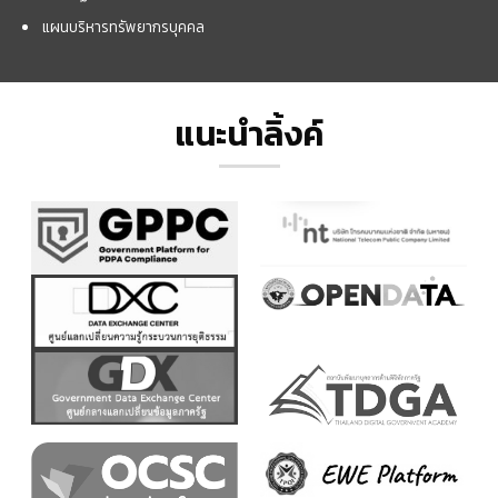
แผนบริหารทรัพยากรบุคคล
แนะนำลิ้งค์