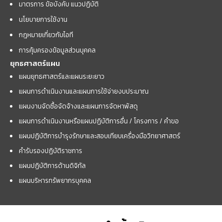
มาตรการ ข้อบังคับ แนวปฏิบัติ
นโยบายการใช้งาน
กฎหมายเกี่ยวกับไอที
การคุ้มครองข้อมูลส่วนบุคคล
ยุทธศาสตร์แผน
แผนยุทธศาสตร์และแผนระยะยาว
แผนการดำเนินงานและแผนการใช้จ่ายงบประมาณ
แผนงานจัดซื้อจัดจ้างและแผนการจัดหาพัสดุ
แผนการดำเนินงานหรือแผนปฏิบัติการอื่น / โครงการ / คำขอ
แผนปฏิบัติการบำรุงรักษาและสอบเทียบเครื่องมือวิทยาศาสตร์
คำรับรองปฏิบัติราชการ
แผนปฏิบัติการด้านดิจิทัล
แผนบริหารทรัพยากรบุคคล