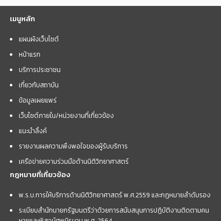
เมนูหลัก
แผนผังเว็บไซต์
หน้าแรก
บริการประชาชน
เกี่ยวกับสถาบัน
ข้อมูลเผยแพร่
เว็บไซต์ภายใน/หน่วยงานที่เกี่ยวข้อง
แนะนำลิ้งค์
รายงานผลความพึงพอใจของผู้รับบริการ
เครือข่ายความร่วมมือด้านนิติวิทยาศาสตร์
กฎหมายที่เกี่ยวข้อง
พ.ร.บ.การให้บริการด้านนิติวิทยาศาสตร์ พ.ศ.2559 และกฏหมายลำดับรอง
ระเบียบสำนักนายกรัฐมนตรีว่าด้วยการสนับสนุนการปฏิบัติงานติดตามคน
หายและพิสูจน์ศพนิรนาม พ.ศ. 2564