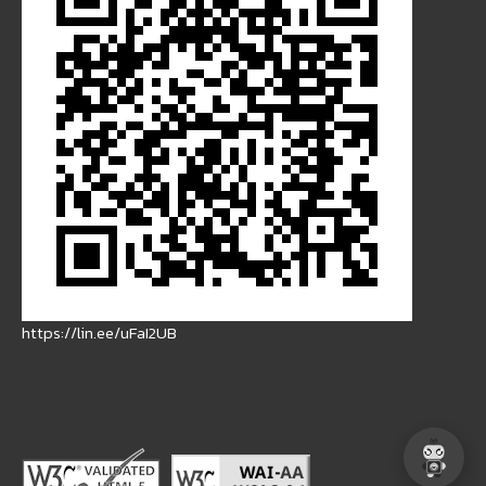
https://lin.ee/uFaI2UB