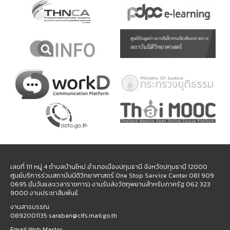
เลขที่ 111 หมู่ 4 ตำบลบ้านใหม่ อำเภอเมืองปทุมธานี จังหวัดปทุมธานี 12000
ศูนย์บริการร่วมสถาบันนิติวิทยาศาสตร์ One Stop Service Center 081 909
0695 (ในวันและเวลาราชการ) งานรับส่งวัตถุพยานสำหรับภาครัฐ 062 323
9000 งานประชาสัมพันธ์
งานสารบรรณ
0892001135 saraban@cifs.mail.go.th
Email Web Master