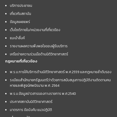
บริการประชาชน
เกี่ยวกับสถาบัน
ข้อมูลเผยแพร่
เว็บไซต์ภายใน/หน่วยงานที่เกี่ยวข้อง
แนะนำลิ้งค์
รายงานผลความพึงพอใจของผู้รับบริการ
เครือข่ายความร่วมมือด้านนิติวิทยาศาสตร์
กฎหมายที่เกี่ยวข้อง
พ.ร.บ.การให้บริการด้านนิติวิทยาศาสตร์ พ.ศ.2559 และกฏหมายลำดับรอง
ระเบียบสำนักนายกรัฐมนตรีว่าด้วยการสนับสนุนการปฏิบัติงานติดตามคน
หายและพิสูจน์ศพนิรนาม พ.ศ. 2564
พ.ร.บ.ข้อมูลข่าวสารของทางราชการ พ.ศ.2540
ประกาศสถาบันนิติวิทยาศาสตร์
มาตรการ ข้อบังคับ แนวปฏิบัติ