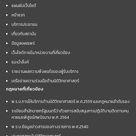
แผนผังเว็บไซต์
หน้าแรก
บริการประชาชน
เกี่ยวกับสถาบัน
ข้อมูลเผยแพร่
เว็บไซต์ภายใน/หน่วยงานที่เกี่ยวข้อง
แนะนำลิ้งค์
รายงานผลความพึงพอใจของผู้รับบริการ
เครือข่ายความร่วมมือด้านนิติวิทยาศาสตร์
กฎหมายที่เกี่ยวข้อง
พ.ร.บ.การให้บริการด้านนิติวิทยาศาสตร์ พ.ศ.2559 และกฏหมายลำดับรอง
ระเบียบสำนักนายกรัฐมนตรีว่าด้วยการสนับสนุนการปฏิบัติงานติดตามคน
หายและพิสูจน์ศพนิรนาม พ.ศ. 2564
พ.ร.บ.ข้อมูลข่าวสารของทางราชการ พ.ศ.2540