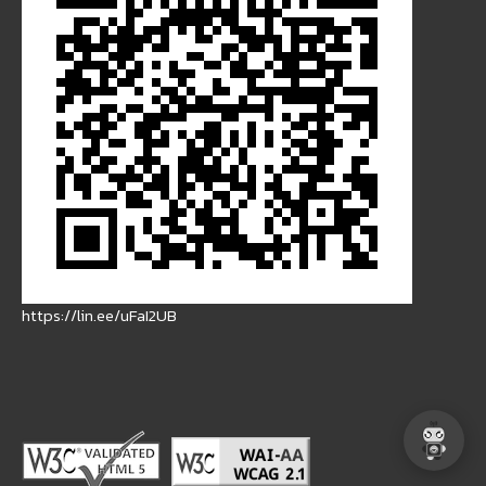
https://lin.ee/uFaI2UB