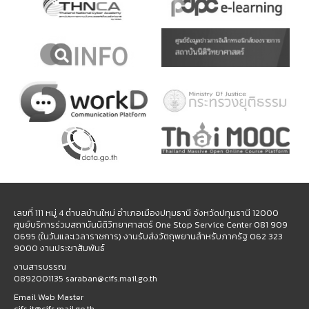
เลขที่ 111 หมู่ 4 ตำบลบ้านใหม่ อำเภอเมืองปทุมธานี จังหวัดปทุมธานี 12000
ศูนย์บริการร่วมสถาบันนิติวิทยาศาสตร์ One Stop Service Center 081 909
0695 (ในวันและเวลาราชการ) งานรับส่งวัตถุพยานสำหรับภาครัฐ 062 323
9000 งานประชาสัมพันธ์
งานสารบรรณ
0892001135 saraban@cifs.mail.go.th
Email Web Master
cifs.it@cifs.mail.go.th