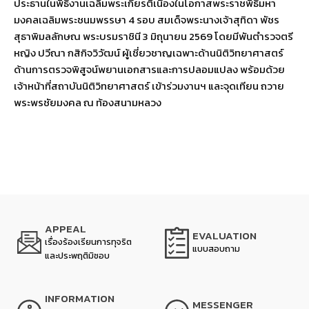
ประธานในพิธีงานเฉลิมพระเกียรติเนื่องในโอกาสพระราชพิธีมหา
มงคลเฉลิมพระชนมพรรษา 4 รอบ สมเด็จพระนางเจ้าสุทิดา พัชร
สุธาพิมลลักษณ พระบรมราชินี 3 มิถุนายน 2569 โดยมีพันตำรวจตรี
หญิง ปวีณา กสิกิจวิวัฒน์ ผู้เชี่ยวชาญเฉพาะด้านนิติวิทยาศาสตร์
ด้านการตรวจพิสูจน์พยานเอกสารและการปลอมแปลง พร้อมด้วย
เจ้าหน้าที่สถาบันนิติวิทยาศาสตร์ เข้าร่วมงานฯ และจุดเทียน ถวาย
พระพรชัยมงคล ณ ท้องสนามหลวง
APPEAL
EVALUATION
เรื่องร้องเรียนการทุจริต
แบบสอบถาม
และประพฤติมิชอบ
INFORMATION
MESSENGER