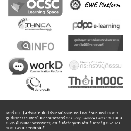
เลขที่ 111 หมู่ 4 ตำบลบ้านใหม่ อำเภอเมืองปทุมธานี จังหวัดปทุมธานี 12000
ศูนย์บริการร่วมสถาบันนิติวิทยาศาสตร์ One Stop Service Center 081 909
0695 (ในวันและเวลาราชการ) งานรับส่งวัตถุพยานสำหรับภาครัฐ 062 323
9000 งานประชาสัมพันธ์