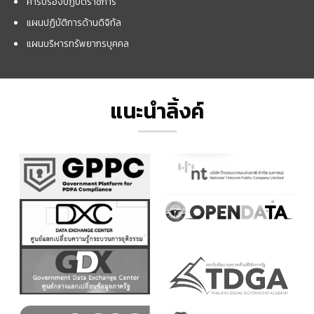
คำรับรองปฏิบัติราชการ
แผนปฏิบัติการด้านดิจิทัล
แผนบริหารทรัพยากรบุคคล
แนะนำลิ้งค์