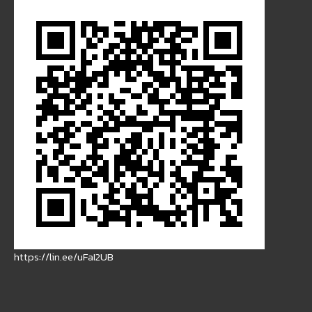
https://lin.ee/uFaI2UB