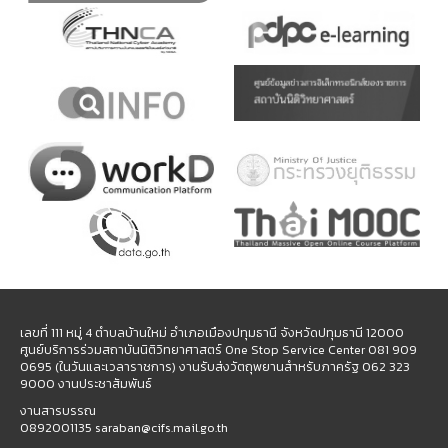
เลขที่ 111 หมู่ 4 ตำบลบ้านใหม่ อำเภอเมืองปทุมธานี จังหวัดปทุมธานี 12000
ศูนย์บริการร่วมสถาบันนิติวิทยาศาสตร์ One Stop Service Center 081 909
0695 (ในวันและเวลาราชการ) งานรับส่งวัตถุพยานสำหรับภาครัฐ 062 323
9000 งานประชาสัมพันธ์
งานสารบรรณ
0892001135 saraban@cifs.mail.go.th