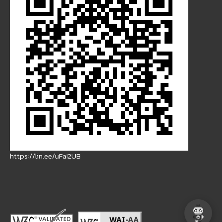
https://lin.ee/uFaI2UB