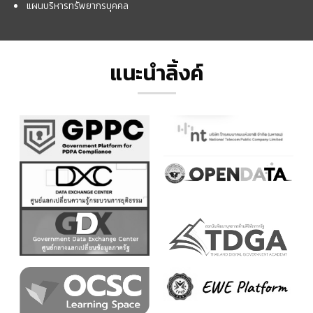
แผนบริหารทรัพยากรบุคคล
แนะนำลิ้งค์