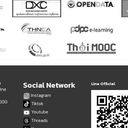
ด
Social Network
Line Official
 One
Instagram
9000
Tiktok
Youtube
Threads