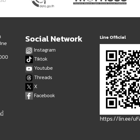
ด
Social Network
Line Official
 One
Instagram
9000
Tiktok
Youtube
Threads
X
Facebook
ี้
https://lin.ee/u