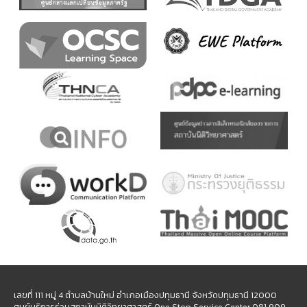
เลขที่ 111 หมู่ 4 ตำบลบ้านใหม่ อำเภอเมืองปทุมธานี จังหวัดปทุมธานี 12000
ศูนย์บริการร่วมสถาบันนิติวิทยาศาสตร์ One Stop Service Center 081 909