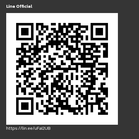
Line Official
https://lin.ee/uFaI2UB