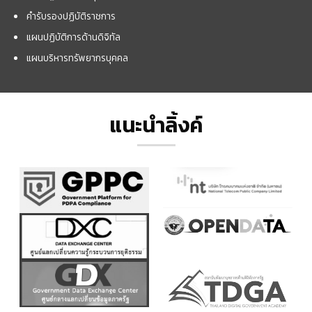
คำรับรองปฏิบัติราชการ
แผนปฏิบัติการด้านดิจิทัล
แผนบริหารทรัพยากรบุคคล
แนะนำลิ้งค์