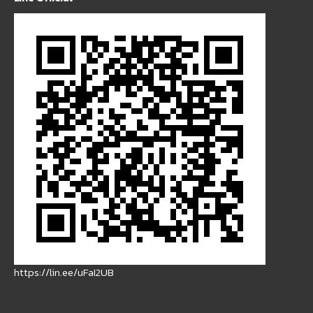
https://lin.ee/uFaI2UB