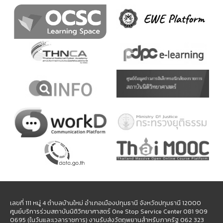
เลขที่ 111 หมู่ 4 ตำบลบ้านใหม่ อำเภอเมืองปทุมธานี จังหวัดปทุมธานี 12000
ศูนย์บริการร่วมสถาบันนิติวิทยาศาสตร์ One Stop Service Center 081 909
0695 (ในวันและเวลาราชการ) งานรับส่งวัตถุพยานสำหรับภาครัฐ 062 323