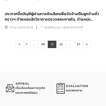
ประกาศขึ้นบัญชีผู้ผ่านการคัดเลือกเพื่อจัดจ้างเป็นลูกจ้างชั่ว
คราวฯ ตำแหน่งนักวิชาการตรวจสอบภายใน, ตำแหน่ง
บรรณารักษ์ และตำแหน่งนักนิติวิทยาศาสตร์
17 ก.ย. 2020 03:19
รับสมัครงาน / สรรหาเจ้าหน้าที่
«
1
...
20
21
22
...
27
»
APPEAL
EVALUATION
เรื่องร้องเรียนการทุจริต
แบบสอบถาม
และประพฤติมิชอบ