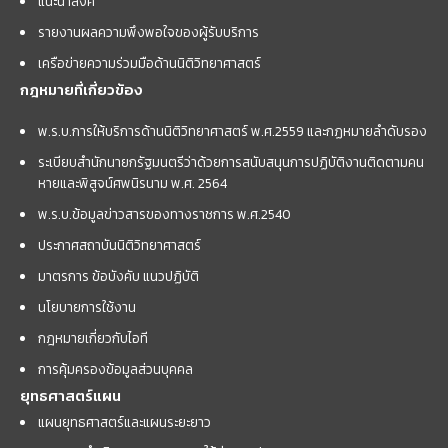
แนะนำลิ้งค์
รายงานผลความพึงพอใจของผู้รับบริการ
เครือข่ายความร่วมมือด้านนิติวิทยาศาสตร์
กฎหมายที่เกี่ยวข้อง
พ.ร.บ.การให้บริการด้านนิติวิทยาศาสตร์ พ.ศ.2559 และกฏหมายลำดับรอง
ระเบียบสำนักนายกรัฐมนตรีว่าด้วยการสนับสนุนการปฏิบัติงานติดตามคน
หายและพิสูจน์ศพนิรนาม พ.ศ. 2564
พ.ร.บ.ข้อมูลข่าวสารของทางราชการ พ.ศ.2540
ประกาศสถาบันนิติวิทยาศาสตร์
มาตรการ ข้อบังคับ แนวปฏิบัติ
นโยบายการใช้งาน
กฎหมายเกี่ยวกับไอที
การคุ้มครองข้อมูลส่วนบุคคล
ยุทธศาสตร์แผน
แผนยุทธศาสตร์และแผนระยะยาว