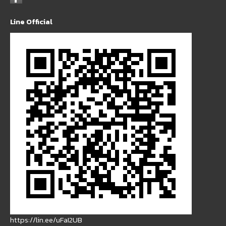
Line Official
https://lin.ee/uFaI2UB