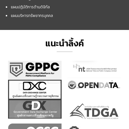
แผนปฏิบัติการด้านดิจิทัล
แผนบริหารทรัพยากรบุคคล
แนะนำลิ้งค์