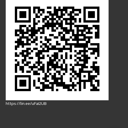
https://lin.ee/uFaI2UB