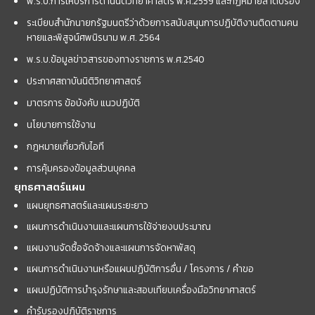
พ.ร.บ.การให้บริการด้านนิติวิทยาศาสตร์ พ.ศ.2559 และกฏหมายลำดับรอง
ระเบียบสำนักนายกรัฐมนตรีว่าด้วยการสนับสนุนการปฏิบัติงานติดตามคน
หายและพิสูจน์ศพนิรนาม พ.ศ. 2564
พ.ร.บ.ข้อมูลข่าวสารของทางราชการ พ.ศ.2540
ประกาศสถาบันนิติวิทยาศาสตร์
มาตรการ ข้อบังคับ แนวปฏิบัติ
นโยบายการใช้งาน
กฎหมายเกี่ยวกับไอที
การคุ้มครองข้อมูลส่วนบุคคล
ยุทธศาสตร์แผน
แผนยุทธศาสตร์และแผนระยะยาว
แผนการดำเนินงานและแผนการใช้จ่ายงบประมาณ
แผนงานจัดซื้อจัดจ้างและแผนการจัดหาพัสดุ
แผนการดำเนินงานหรือแผนปฏิบัติการอื่น / โครงการ / คำขอ
แผนปฏิบัติการบำรุงรักษาและสอบเทียบเครื่องมือวิทยาศาสตร์
คำรับรองปฏิบัติราชการ