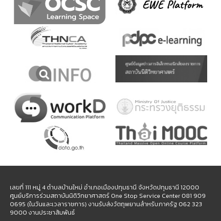
เลขที่ 111 หมู่ 4 ตำบลบ้านใหม่ อำเภอเมืองปทุมธานี จังหวัดปทุมธานี 12000
ศูนย์บริการร่วมสถาบันนิติวิทยาศาสตร์ One Stop Service Center 081 909
0695 (ในวันและเวลาราชการ) งานรับส่งวัตถุพยานสำหรับภาครัฐ 062 323
9000 งานประชาสัมพันธ์