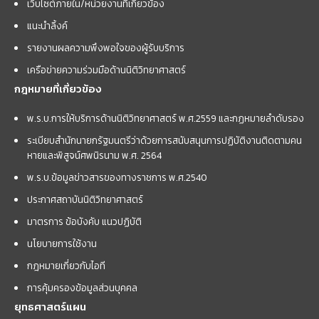
เว็บไซต์ภายใน/หน่วยงานที่เกี่ยวข้อง
แนะนำลิ้งค์
รายงานผลความพึงพอใจของผู้รับบริการ
เครือข่ายความร่วมมือด้านนิติวิทยาศาสตร์
กฎหมายที่เกี่ยวข้อง
พ.ร.บ.การให้บริการด้านนิติวิทยาศาสตร์ พ.ศ.2559 และกฏหมายลำดับรอง
ระเบียบสำนักนายกรัฐมนตรีว่าด้วยการสนับสนุนการปฏิบัติงานติดตามคน
หายและพิสูจน์ศพนิรนาม พ.ศ. 2564
พ.ร.บ.ข้อมูลข่าวสารของทางราชการ พ.ศ.2540
ประกาศสถาบันนิติวิทยาศาสตร์
มาตรการ ข้อบังคับ แนวปฏิบัติ
นโยบายการใช้งาน
กฎหมายเกี่ยวกับไอที
การคุ้มครองข้อมูลส่วนบุคคล
ยุทธศาสตร์แผน