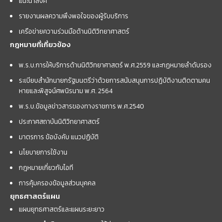
แนะนำลิ้งค์
รายงานผลความพึงพอใจของผู้รับบริการ
เครือข่ายความร่วมมือด้านนิติวิทยาศาสตร์
กฎหมายที่เกี่ยวข้อง
พ.ร.บ.การให้บริการด้านนิติวิทยาศาสตร์ พ.ศ.2559 และกฏหมายลำดับรอง
ระเบียบสำนักนายกรัฐมนตรีว่าด้วยการสนับสนุนการปฏิบัติงานติดตามคน
หายและพิสูจน์ศพนิรนาม พ.ศ. 2564
พ.ร.บ.ข้อมูลข่าวสารของทางราชการ พ.ศ.2540
ประกาศสถาบันนิติวิทยาศาสตร์
มาตรการ ข้อบังคับ แนวปฏิบัติ
นโยบายการใช้งาน
กฎหมายเกี่ยวกับไอที
การคุ้มครองข้อมูลส่วนบุคคล
ยุทธศาสตร์แผน
แผนยุทธศาสตร์และแผนระยะยาว