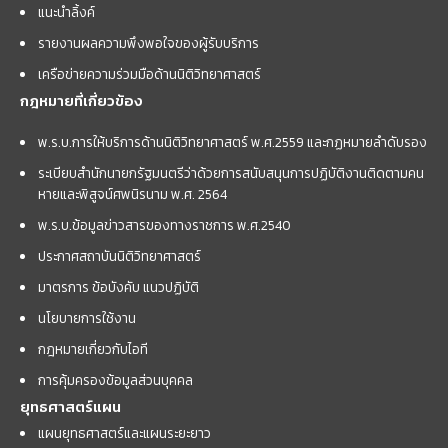
แนะนำลิ้งค์
รายงานผลความพึงพอใจของผู้รับบริการ
เครือข่ายความร่วมมือด้านนิติวิทยาศาสตร์
กฎหมายที่เกี่ยวข้อง
พ.ร.บ.การให้บริการด้านนิติวิทยาศาสตร์ พ.ศ.2559 และกฏหมายลำดับรอง
ระเบียบสำนักนายกรัฐมนตรีว่าด้วยการสนับสนุนการปฏิบัติงานติดตามคน
หายและพิสูจน์ศพนิรนาม พ.ศ. 2564
พ.ร.บ.ข้อมูลข่าวสารของทางราชการ พ.ศ.2540
ประกาศสถาบันนิติวิทยาศาสตร์
มาตรการ ข้อบังคับ แนวปฏิบัติ
นโยบายการใช้งาน
กฎหมายเกี่ยวกับไอที
การคุ้มครองข้อมูลส่วนบุคคล
ยุทธศาสตร์แผน
แผนยุทธศาสตร์และแผนระยะยาว