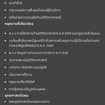
แนะนำลิ้งค์
รายงานผลความพึงพอใจของผู้รับบริการ
เครือข่ายความร่วมมือด้านนิติวิทยาศาสตร์
กฎหมายที่เกี่ยวข้อง
พ.ร.บ.การให้บริการด้านนิติวิทยาศาสตร์ พ.ศ.2559 และกฏหมายลำดับรอง
ระเบียบสำนักนายกรัฐมนตรีว่าด้วยการสนับสนุนการปฏิบัติงานติดตามคน
หายและพิสูจน์ศพนิรนาม พ.ศ. 2564
พ.ร.บ.ข้อมูลข่าวสารของทางราชการ พ.ศ.2540
ประกาศสถาบันนิติวิทยาศาสตร์
มาตรการ ข้อบังคับ แนวปฏิบัติ
นโยบายการใช้งาน
กฎหมายเกี่ยวกับไอที
การคุ้มครองข้อมูลส่วนบุคคล
ยุทธศาสตร์แผน
แผนยุทธศาสตร์และแผนระยะยาว