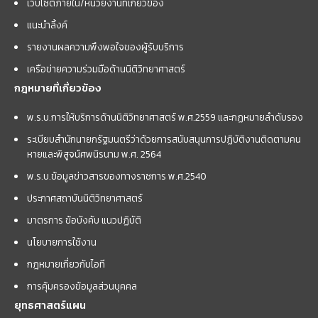
เว็บไซต์ภายใน/หน่วยงานที่เกี่ยวข้อง
แนะนำลิ้งค์
รายงานผลความพึงพอใจของผู้รับบริการ
เครือข่ายความร่วมมือด้านนิติวิทยาศาสตร์
กฎหมายที่เกี่ยวข้อง
พ.ร.บ.การให้บริการด้านนิติวิทยาศาสตร์ พ.ศ.2559 และกฏหมายลำดับรอง
ระเบียบสำนักนายกรัฐมนตรีว่าด้วยการสนับสนุนการปฏิบัติงานติดตามคน
หายและพิสูจน์ศพนิรนาม พ.ศ. 2564
พ.ร.บ.ข้อมูลข่าวสารของทางราชการ พ.ศ.2540
ประกาศสถาบันนิติวิทยาศาสตร์
มาตรการ ข้อบังคับ แนวปฏิบัติ
นโยบายการใช้งาน
กฎหมายเกี่ยวกับไอที
การคุ้มครองข้อมูลส่วนบุคคล
ยุทธศาสตร์แผน