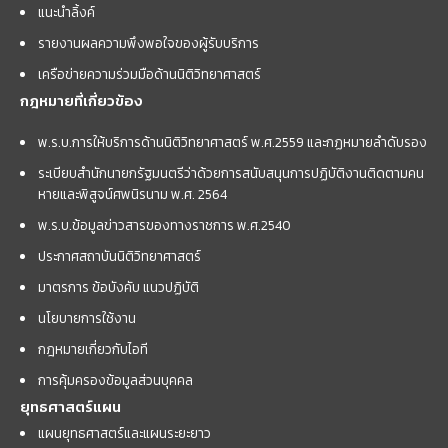
แนะนำลิ้งค์
รายงานผลความพึงพอใจของผู้รับบริการ
เครือข่ายความร่วมมือด้านนิติวิทยาศาสตร์
กฎหมายที่เกี่ยวข้อง
พ.ร.บ.การให้บริการด้านนิติวิทยาศาสตร์ พ.ศ.2559 และกฏหมายลำดับรอง
ระเบียบสำนักนายกรัฐมนตรีว่าด้วยการสนับสนุนการปฏิบัติงานติดตามคน
หายและพิสูจน์ศพนิรนาม พ.ศ. 2564
พ.ร.บ.ข้อมูลข่าวสารของทางราชการ พ.ศ.2540
ประกาศสถาบันนิติวิทยาศาสตร์
มาตรการ ข้อบังคับ แนวปฏิบัติ
นโยบายการใช้งาน
กฎหมายเกี่ยวกับไอที
การคุ้มครองข้อมูลส่วนบุคคล
ยุทธศาสตร์แผน
แผนยุทธศาสตร์และแผนระยะยาว