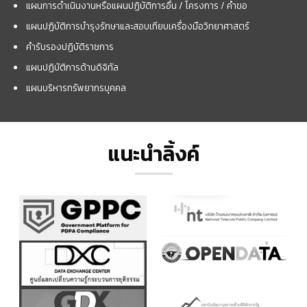
แผนการดำเนินงานหรือแผนปฏิบัติการอื่น / โครงการ / คำขอ
แผนปฏิบัติการบำรุงรักษาและสอบเทียบเครื่องมือวิทยาศาสตร์
คำรับรองปฏิบัติราชการ
แผนปฏิบัติการด้านดิจิทัล
แผนบริหารทรัพยากรบุคคล
แนะนำลิ้งค์