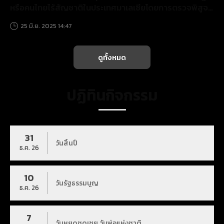
หรือคนไทยไร้สัญชาติในประเทศมาเลเซียโดยการตรวจพิสูจน์
สารพันธุกรรม (DNA) ระหว่างวันที่ ๑๘ - ๑๙ มิถุนายน๒๕๖๘
25 มิ.ย. 2025 14:47
ณ สถานกงสุลใหญ่ ณ เมืองโกตาบาร
ดูทั้งหมด
ปฏิทินกิจกรรม
31
วันสิ้นปี
ธ.ค. 26
10
วันรัฐธรรมนูญ
ธ.ค. 26
7
วันหยุดชดเชย วันพ่อแห่งชาติ