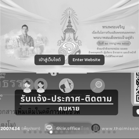
ก
ก
การแสดงผล
ก
ก
ก
ก
ขนาดตัวอักษร
เข้าสู่เว็บไซต์
Enter Website