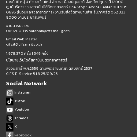
เลขที่ 111 หมู่ 4 ตำบลบ้านใหม่ อำเภอเมืองปทุมธานี จังหวัดปทุมธานี 12000
ศูนย์บริการร่วมสถาบันนิติวิทยาศาสตร์ One Stop Service Center 081 909
0695 (ในวันและเวลาราชการ) งานรับส่งวัตถุพยานสำหรับภาครัฐ 062 323
9000 งานประชาสัมพันธ์
งานสารบรรณ
0892001135 saraban@cifs.mail.go.th
Email Web Master
cifs.it@cifs.mail.go.th
1,978,370 ครั้ง |
349 ครั้ง
นโยบายเว็บไซต์สถาบันนิติวิทยาศาสตร์
สงวนสิทธิ์ พ.ศ.2559 ตามพระราชบัญญัติลิขสิทธิ์ 2537
CIFS E-Service 5.1.8 25/09/25
Social Network
Instagram
Tiktok
Youtube
Threads
X
Facebook