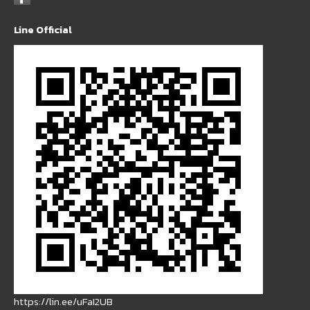
Line Official
https://lin.ee/uFaI2UB