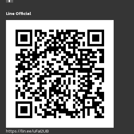
Line Official
https://lin.ee/uFaI2UB