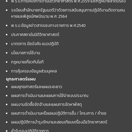
พ.ร.บ.การให้บริการด้านนิติวิทยาศาสตร์ พ.ศ.2559 และกฏหมายลำดับรอง
ระเบียบสำนักนายกรัฐมนตรีว่าด้วยการสนับสนุนการปฏิบัติงานติดตามคน
หายและพิสูจน์ศพนิรนาม พ.ศ. 2564
พ.ร.บ.ข้อมูลข่าวสารของทางราชการ พ.ศ.2540
ประกาศสถาบันนิติวิทยาศาสตร์
มาตรการ ข้อบังคับ แนวปฏิบัติ
นโยบายการใช้งาน
กฎหมายเกี่ยวกับไอที
การคุ้มครองข้อมูลส่วนบุคคล
ยุทธศาสตร์แผน
แผนยุทธศาสตร์และแผนระยะยาว
แผนการดำเนินงานและแผนการใช้จ่ายงบประมาณ
แผนงานจัดซื้อจัดจ้างและแผนการจัดหาพัสดุ
แผนการดำเนินงานหรือแผนปฏิบัติการอื่น / โครงการ / คำขอ
แผนปฏิบัติการบำรุงรักษาและสอบเทียบเครื่องมือวิทยาศาสตร์
คำรับรองปฏิบัติราชการ