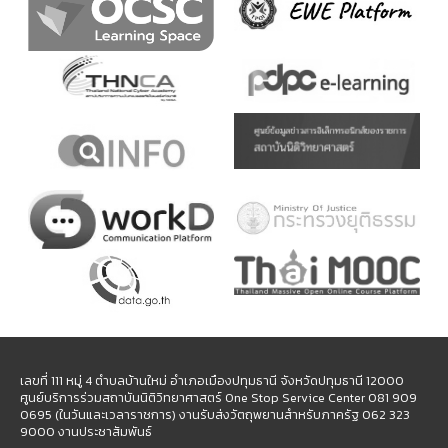
เลขที่ 111 หมู่ 4 ตำบลบ้านใหม่ อำเภอเมืองปทุมธานี จังหวัดปทุมธานี 12000
ศูนย์บริการร่วมสถาบันนิติวิทยาศาสตร์ One Stop Service Center 081 909
0695 (ในวันและเวลาราชการ) งานรับส่งวัตถุพยานสำหรับภาครัฐ 062 323
9000 งานประชาสัมพันธ์