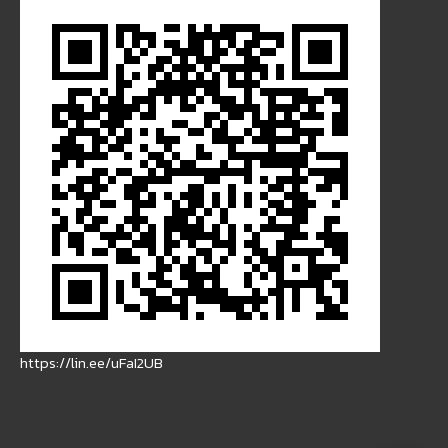
https://lin.ee/uFaI2UB