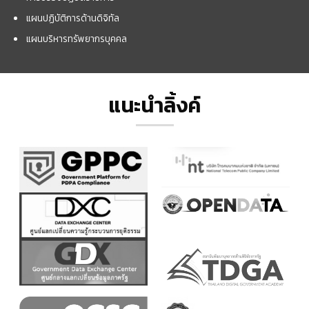
แผนปฏิบัติการด้านดิจิทัล
แผนบริหารทรัพยากรบุคคล
แนะนำลิ้งค์