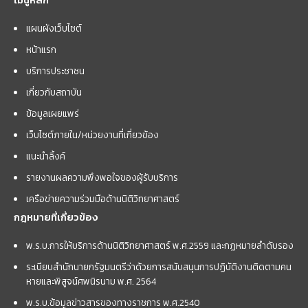
แผนผังเว็บไซต์
หน้าแรก
บริการประชาชน
เกี่ยวกับสถาบัน
ข้อมูลเผยแพร่
เว็บไซต์ภายใน/หน่วยงานที่เกี่ยวข้อง
แนะนำลิ้งค์
รายงานผลความพึงพอใจของผู้รับบริการ
เครือข่ายความร่วมมือด้านนิติวิทยาศาสตร์
กฎหมายที่เกี่ยวข้อง
พ.ร.บ.การให้บริการด้านนิติวิทยาศาสตร์ พ.ศ.2559 และกฏหมายลำดับรอง
ระเบียบสำนักนายกรัฐมนตรีว่าด้วยการสนับสนุนการปฏิบัติงานติดตามคน
หายและพิสูจน์ศพนิรนาม พ.ศ. 2564
พ.ร.บ.ข้อมูลข่าวสารของทางราชการ พ.ศ.2540