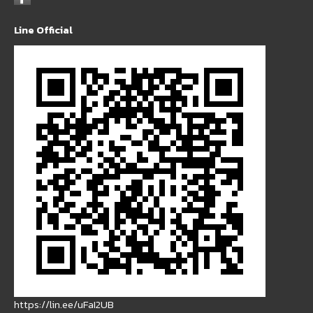
Line Official
https://lin.ee/uFaI2UB