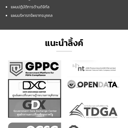
แผนปฏิบัติการด้านดิจิทัล
แผนบริหารทรัพยากรบุคคล
แนะนำลิ้งค์