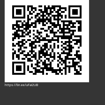
https://lin.ee/uFaI2UB