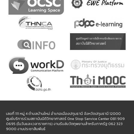
เลขที่ 111 หมู่ 4 ตำบลบ้านใหม่ อำเภอเมืองปทุมธานี จังหวัดปทุมธานี 12000
ศูนย์บริการร่วมสถาบันนิติวิทยาศาสตร์ One Stop Service Center 081 909
0695 (ในวันและเวลาราชการ) งานรับส่งวัตถุพยานสำหรับภาครัฐ 062 323
9000 งานประชาสัมพันธ์