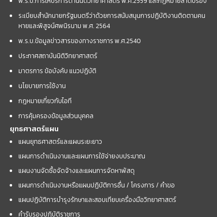
พ.ร.บ.การให้บริการด้านนิติวิทยาศาสตร์ พ.ศ.2559 และกฏหมายลำดับรอง
ระเบียบสำนักนายกรัฐมนตรีว่าด้วยการสนับสนุนการปฏิบัติงานติดตามคน
หายและพิสูจน์ศพนิรนาม พ.ศ. 2564
พ.ร.บ.ข้อมูลข่าวสารของทางราชการ พ.ศ.2540
ประกาศสถาบันนิติวิทยาศาสตร์
มาตรการ ข้อบังคับ แนวปฏิบัติ
นโยบายการใช้งาน
กฎหมายเกี่ยวกับไอที
การคุ้มครองข้อมูลส่วนบุคคล
ยุทธศาสตร์แผน
แผนยุทธศาสตร์และแผนระยะยาว
แผนการดำเนินงานและแผนการใช้จ่ายงบประมาณ
แผนงานจัดซื้อจัดจ้างและแผนการจัดหาพัสดุ
แผนการดำเนินงานหรือแผนปฏิบัติการอื่น / โครงการ / คำขอ
แผนปฏิบัติการบำรุงรักษาและสอบเทียบเครื่องมือวิทยาศาสตร์
คำรับรองปฏิบัติราชการ