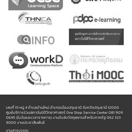
เลขที่ 111 หมู่ 4 ตำบลบ้านใหม่ อำเภอเมืองปทุมธานี จังหวัดปทุมธานี 12000
ศูนย์บริการร่วมสถาบันนิติวิทยาศาสตร์ One Stop Service Center 081 909
0695 (ในวันและเวลาราชการ) งานรับส่งวัตถุพยานสำหรับภาครัฐ 062 323
9000 งานประชาสัมพันธ์
งานสารบรรณ