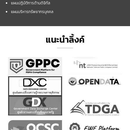
แผนปฏิบัติการด้านดิจิทัล
แผนบริหารทรัพยากรบุคคล
แนะนำลิ้งค์