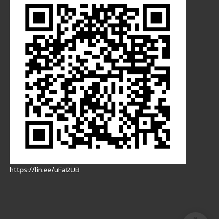
https://lin.ee/uFaI2UB