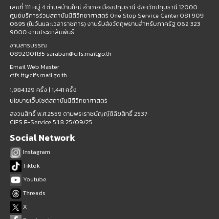
เลขที่ 111 หมู่ 4 ตำบลบ้านใหม่ อำเภอเมืองปทุมธานี จังหวัดปทุมธานี 12000
ศูนย์บริการร่วมสถาบันนิติวิทยาศาสตร์ One Stop Service Center 081 909
0695 (ในวันและเวลาราชการ) งานรับส่งวัตถุพยานสำหรับภาครัฐ 062 323
9000 งานประชาสัมพันธ์
งานสารบรรณ
0892001135 saraban@cifs.mail.go.th
Email Web Master
cifs.it@cifs.mail.go.th
1,984,129 ครั้ง |
1,441 ครั้ง
นโยบายเว็บไซต์สถาบันนิติวิทยาศาสตร์
สงวนสิทธิ์ พ.ศ.2559 ตามพระราชบัญญัติลิขสิทธิ์ 2537
CIFS E-Service 5.1.8 25/09/25
Social Network
Instagram
Tiktok
Youtube
Threads
X