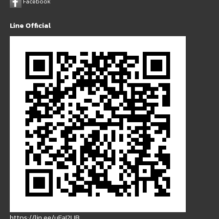
Facebook
Line Official
https://lin.ee/uFaI2UB