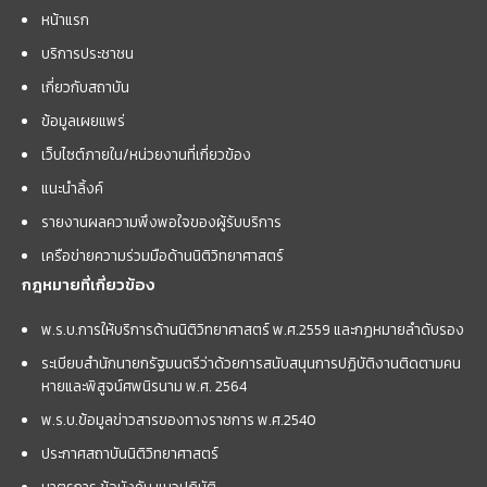
หน้าแรก
บริการประชาชน
เกี่ยวกับสถาบัน
ข้อมูลเผยแพร่
เว็บไซต์ภายใน/หน่วยงานที่เกี่ยวข้อง
แนะนำลิ้งค์
รายงานผลความพึงพอใจของผู้รับบริการ
เครือข่ายความร่วมมือด้านนิติวิทยาศาสตร์
กฎหมายที่เกี่ยวข้อง
พ.ร.บ.การให้บริการด้านนิติวิทยาศาสตร์ พ.ศ.2559 และกฏหมายลำดับรอง
ระเบียบสำนักนายกรัฐมนตรีว่าด้วยการสนับสนุนการปฏิบัติงานติดตามคน
หายและพิสูจน์ศพนิรนาม พ.ศ. 2564
พ.ร.บ.ข้อมูลข่าวสารของทางราชการ พ.ศ.2540
ประกาศสถาบันนิติวิทยาศาสตร์
มาตรการ ข้อบังคับ แนวปฏิบัติ