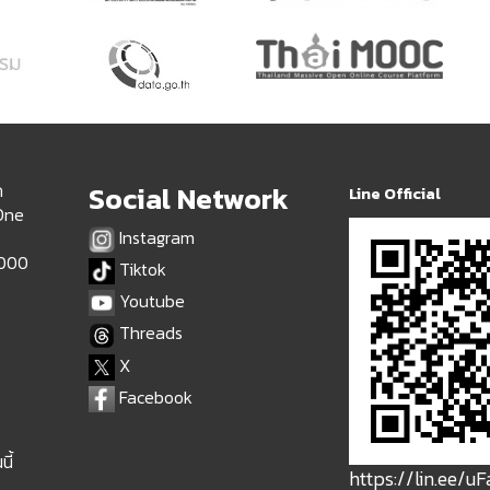
ด
Social Network
Line Official
 One
Instagram
9000
Tiktok
Youtube
Threads
X
Facebook
นี้
https://lin.ee/u