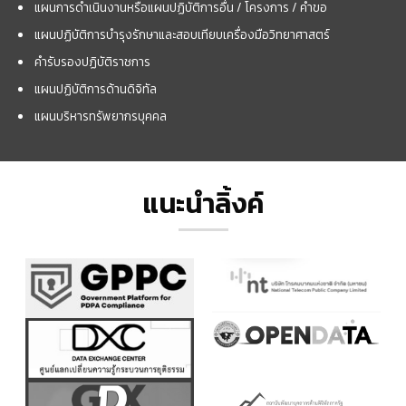
แผนการดำเนินงานหรือแผนปฏิบัติการอื่น / โครงการ / คำขอ
แผนปฏิบัติการบำรุงรักษาและสอบเทียบเครื่องมือวิทยาศาสตร์
คำรับรองปฏิบัติราชการ
แผนปฏิบัติการด้านดิจิทัล
แผนบริหารทรัพยากรบุคคล
แนะนำลิ้งค์