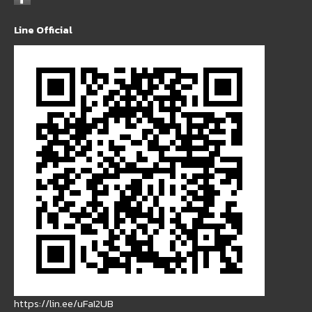
Line Official
https://lin.ee/uFaI2UB