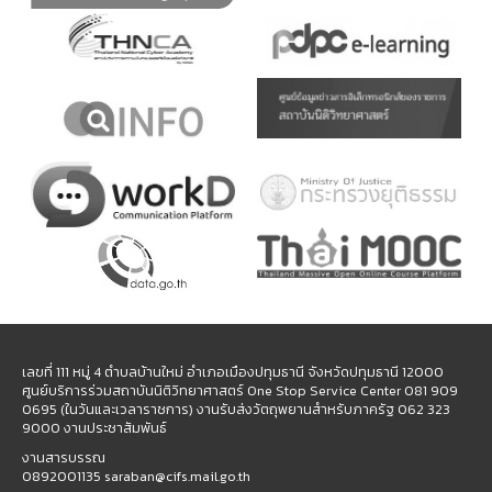
เลขที่ 111 หมู่ 4 ตำบลบ้านใหม่ อำเภอเมืองปทุมธานี จังหวัดปทุมธานี 12000
ศูนย์บริการร่วมสถาบันนิติวิทยาศาสตร์ One Stop Service Center 081 909
0695 (ในวันและเวลาราชการ) งานรับส่งวัตถุพยานสำหรับภาครัฐ 062 323
9000 งานประชาสัมพันธ์
งานสารบรรณ
0892001135 saraban@cifs.mail.go.th