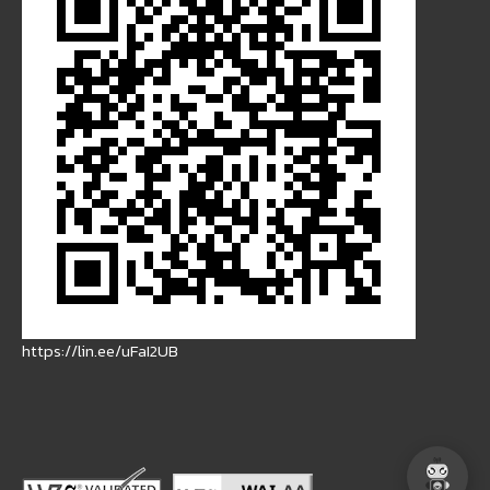
https://lin.ee/uFaI2UB