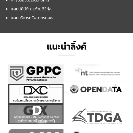
แผนปฏิบัติการด้านดิจิทัล
แผนบริหารทรัพยากรบุคคล
แนะนำลิ้งค์