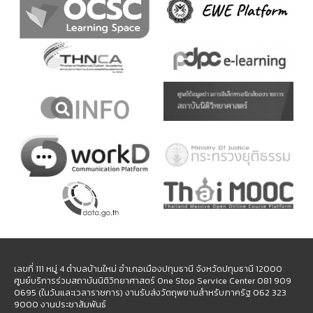
เลขที่ 111 หมู่ 4 ตำบลบ้านใหม่ อำเภอเมืองปทุมธานี จังหวัดปทุมธานี 12000
ศูนย์บริการร่วมสถาบันนิติวิทยาศาสตร์ One Stop Service Center 081 909
0695 (ในวันและเวลาราชการ) งานรับส่งวัตถุพยานสำหรับภาครัฐ 062 323
9000 งานประชาสัมพันธ์