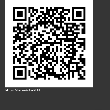
https://lin.ee/uFaI2UB