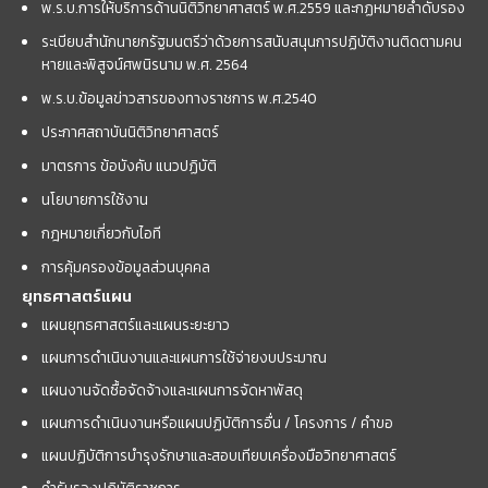
พ.ร.บ.การให้บริการด้านนิติวิทยาศาสตร์ พ.ศ.2559 และกฏหมายลำดับรอง
ระเบียบสำนักนายกรัฐมนตรีว่าด้วยการสนับสนุนการปฏิบัติงานติดตามคน
หายและพิสูจน์ศพนิรนาม พ.ศ. 2564
พ.ร.บ.ข้อมูลข่าวสารของทางราชการ พ.ศ.2540
ประกาศสถาบันนิติวิทยาศาสตร์
มาตรการ ข้อบังคับ แนวปฏิบัติ
นโยบายการใช้งาน
กฎหมายเกี่ยวกับไอที
การคุ้มครองข้อมูลส่วนบุคคล
ยุทธศาสตร์แผน
แผนยุทธศาสตร์และแผนระยะยาว
แผนการดำเนินงานและแผนการใช้จ่ายงบประมาณ
แผนงานจัดซื้อจัดจ้างและแผนการจัดหาพัสดุ
แผนการดำเนินงานหรือแผนปฏิบัติการอื่น / โครงการ / คำขอ
แผนปฏิบัติการบำรุงรักษาและสอบเทียบเครื่องมือวิทยาศาสตร์
คำรับรองปฏิบัติราชการ