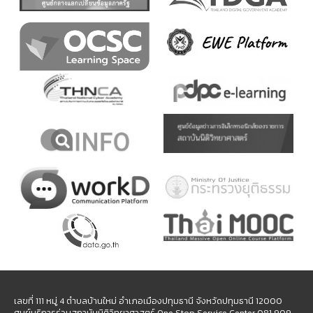
เลขที่ 111 หมู่ 4 ตำบลบ้านใหม่ อำเภอเมืองปทุมธานี จังหวัดปทุมธานี 12000
ศูนย์บริการร่วมสถาบันนิติวิทยาศาสตร์ One Stop Service Center 081 909