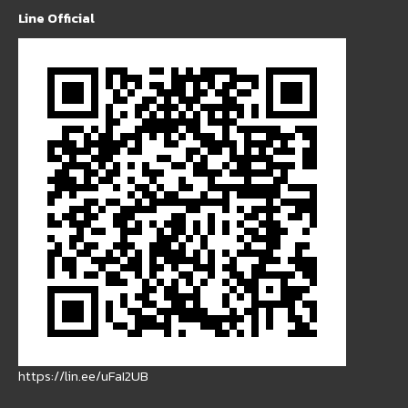
Line Official
https://lin.ee/uFaI2UB