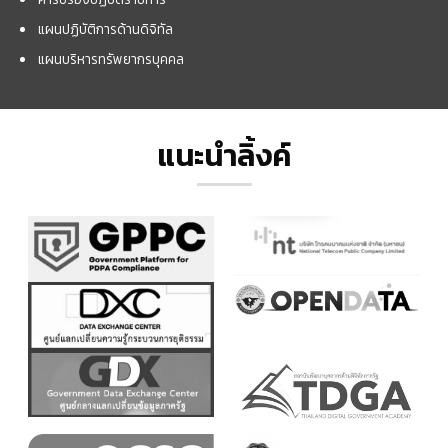
แผนปฏิบัติการด้านดิจิทัล
แผนบริหารทรัพยากรบุคคล
แนะนำลิ้งค์