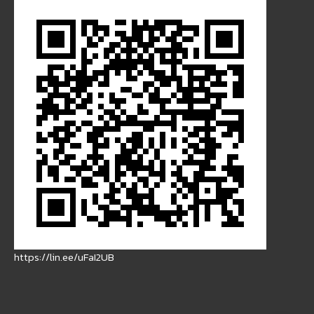
https://lin.ee/uFaI2UB