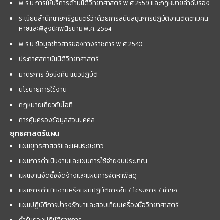
พ.ร.บ.การให้บริการด้านนิติวิทยาศาสตร์ พ.ศ.2559 และกฏหมายลำดับรอง
ระเบียบสำนักนายกรัฐมนตรีว่าด้วยการสนับสนุนการปฏิบัติงานติดตามคน
หายและพิสูจน์ศพนิรนาม พ.ศ. 2564
พ.ร.บ.ข้อมูลข่าวสารของทางราชการ พ.ศ.2540
ประกาศสถาบันนิติวิทยาศาสตร์
มาตรการ ข้อบังคับ แนวปฏิบัติ
นโยบายการใช้งาน
กฎหมายเกี่ยวกับไอที
การคุ้มครองข้อมูลส่วนบุคคล
ยุทธศาสตร์แผน
แผนยุทธศาสตร์และแผนระยะยาว
แผนการดำเนินงานและแผนการใช้จ่ายงบประมาณ
แผนงานจัดซื้อจัดจ้างและแผนการจัดหาพัสดุ
แผนการดำเนินงานหรือแผนปฏิบัติการอื่น / โครงการ / คำขอ
แผนปฏิบัติการบำรุงรักษาและสอบเทียบเครื่องมือวิทยาศาสตร์
คำรับรองปฏิบัติราชการ