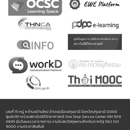
เลขที่ 111 หมู่ 4 ตำบลบ้านใหม่ อำเภอเมืองปทุมธานี จังหวัดปทุมธานี 12000
ศูนย์บริการร่วมสถาบันนิติวิทยาศาสตร์ One Stop Service Center 081 909
0695 (ในวันและเวลาราชการ) งานรับส่งวัตถุพยานสำหรับภาครัฐ 062 323
9000 งานประชาสัมพันธ์