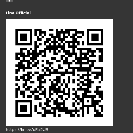
Line Official
https://lin.ee/uFaI2UB