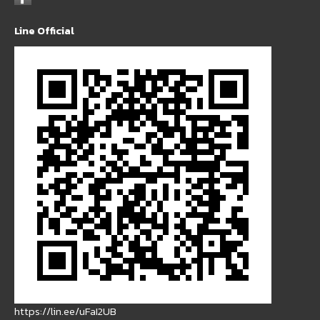
Line Official
https://lin.ee/uFaI2UB